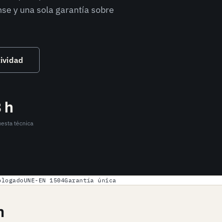
se y una sola garantía sobre
tividad
 h
esta técnica
ologado
UNE-EN 1504
Garantía única
n