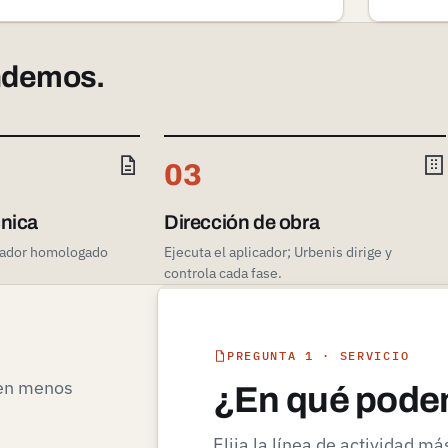
ondemos.
03
cnica
Dirección de obra
cador homologado
Ejecuta el aplicador; Urbenis dirige y
controla cada fase.
No
rellenar
PREGUNTA 1 · SERVICIO
 en menos
¿En qué pode
Elija la línea de actividad m