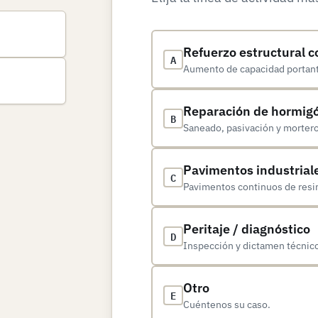
Refuerzo estructural c
A
Aumento de capacidad portante
Reparación de hormig
B
Saneado, pasivación y morter
Pavimentos industrial
C
Pavimentos continuos de resina
Peritaje / diagnóstico
D
Inspección y dictamen técnic
Otro
E
Cuéntenos su caso.