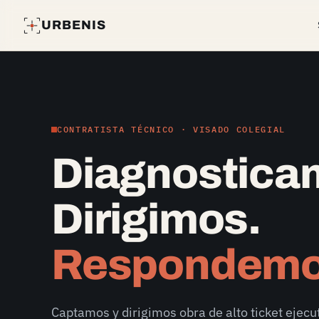
URBENIS
CONTRATISTA TÉCNICO · VISADO COLEGIAL
Diagnostica
Dirigimos.
Respondemo
Captamos y dirigimos obra de alto ticket ejecu