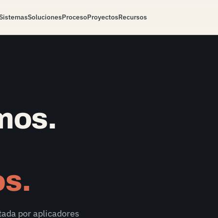
Sistemas
Soluciones
Proceso
Proyectos
Recursos
mos.
s.
tada por aplicadores