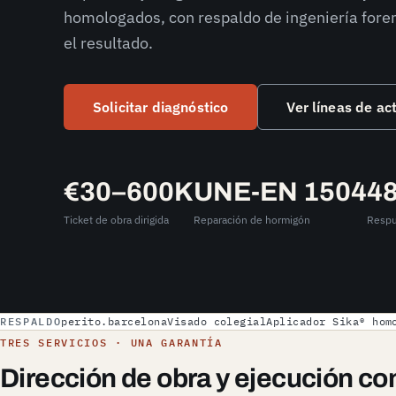
homologados, con respaldo de ingeniería foren
el resultado.
Solicitar diagnóstico
Ver líneas de ac
€30–600K
UNE-EN 1504
48
Ticket de obra dirigida
Reparación de hormigón
Respu
RESPALDO
perito.barcelona
Visado colegial
Aplicador Sika® hom
TRES SERVICIOS · UNA GARANTÍA
Dirección de obra y ejecución co