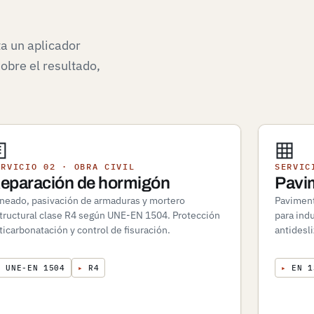
ta un aplicador
obre el resultado,
ERVICIO 02 · OBRA CIVIL
SERVIC
eparación de hormigón
Pavim
neado, pasivación de armaduras y mortero
Paviment
tructural clase R4 según UNE-EN 1504. Protección
para indu
ticarbonatación y control de fisuración.
antidesl
▸
UNE-EN 1504
▸
R4
▸
EN 1