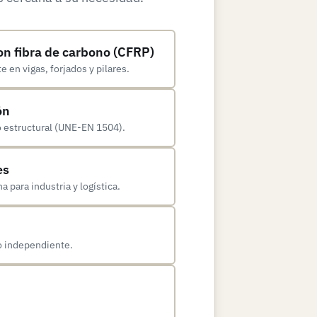
on fibra de carbono (CFRP)
 en vigas, forjados y pilares.
ón
o estructural (UNE-EN 1504).
es
 para industria y logística.
o independiente.