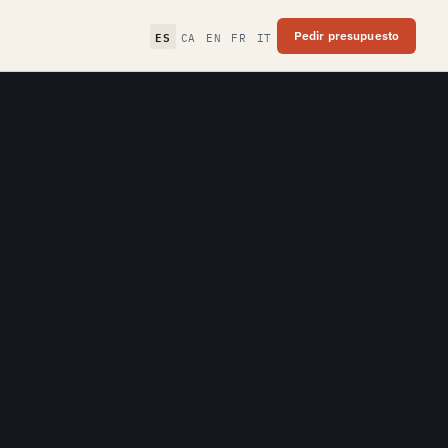
ES
Pedir presupuesto
CA
EN
FR
IT