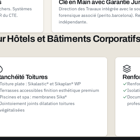
s
Clé en Main avec Garantie Ju
nchers. Systèmes
Direction des Travaux intégrée avec le so
HR du CTE.
forensique associé (perito.barcelona). Re
indépendante.
 Hôtels et Bâtiments Corporatif
tanchéité Toitures
Renfor
Toiture plate : Sikalastic® et Sikaplan® WP
Renfo
Terrasses accessibles finition esthétique premium
Isolat
Piscines et spa : membranes Sika®
Docume
Jointoiement joints dilatation toitures
profes
végétalisées