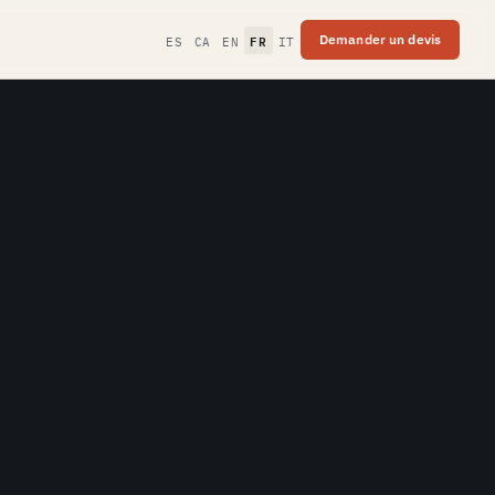
FR
Demander un devis
ES
CA
EN
IT