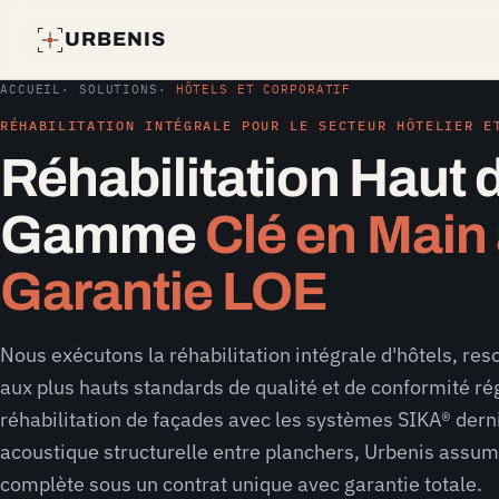
URBENIS
ACCUEIL
·
SOLUTIONS
·
HÔTELS ET CORPORATIF
RÉHABILITATION INTÉGRALE POUR LE SECTEUR HÔTELIER E
Réhabilitation Haut 
Gamme
Clé en Main
Garantie LOE
Nous exécutons la réhabilitation intégrale d'hôtels, res
aux plus hauts standards de qualité et de conformité ré
réhabilitation de façades avec les systèmes SIKA® derni
acoustique structurelle entre planchers, Urbenis assum
complète sous un contrat unique avec garantie totale.